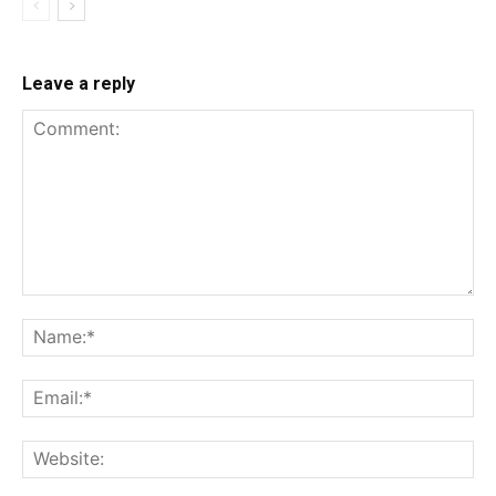
Leave a reply
Comment:
Na
Ema
Web