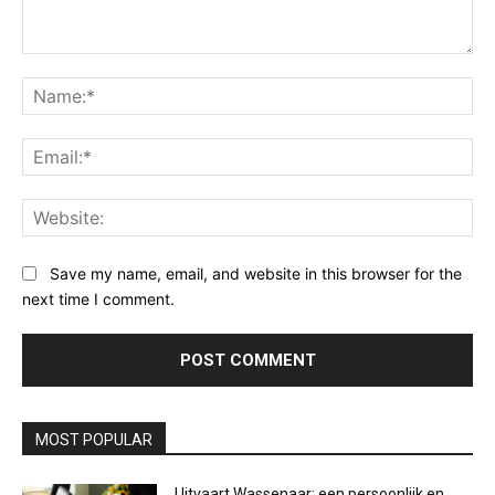
Comment:
Na
Ema
Web
Save my name, email, and website in this browser for the
next time I comment.
MOST POPULAR
Uitvaart Wassenaar: een persoonlijk en