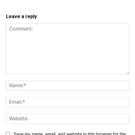
Leave a reply
Comment:
Na
Ema
Web
Save my name, email, and website in this browser for the