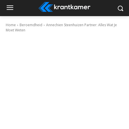
Home
Beroemdheid
Annechien Steenhuizen Partner: Alles Wat Je
Moet Weten