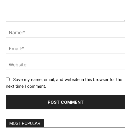
Comment:
Na
Ema
Web
Save my name, email, and website in this browser for the
next time I comment.
MOST POPULAR