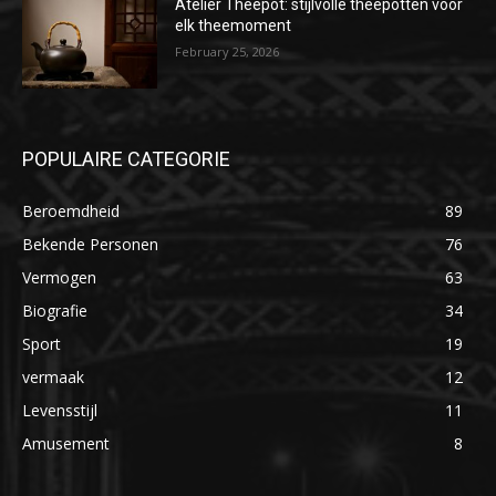
Atelier Theepot: stijlvolle theepotten voor
elk theemoment
February 25, 2026
POPULAIRE CATEGORIE
Beroemdheid
89
Bekende Personen
76
Vermogen
63
Biografie
34
Sport
19
vermaak
12
Levensstijl
11
Amusement
8