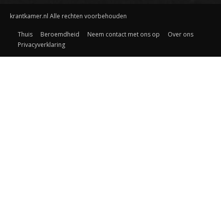
krantkamer.nl Alle rechten voorbehouden
Thuis
Beroemdheid
Neem contact met ons op
Over ons
Privacyverklaring