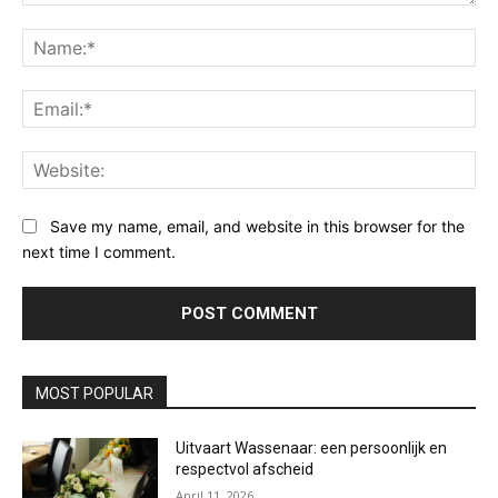
Comment:
Na
Ema
Web
Save my name, email, and website in this browser for the
next time I comment.
MOST POPULAR
Uitvaart Wassenaar: een persoonlijk en
respectvol afscheid
April 11, 2026